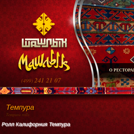
О РЕСТОРА
241 21 07
(499)
Темпура
Tempura rolls
Ролл Калифорния Темпура