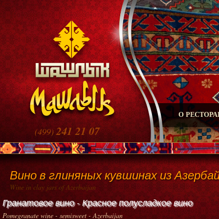
О РЕСТОРА
241 21 07
(499)
Вино в глиняных кувшинах из Азерба
Wine in clay jars of Azerbaijan
Гранатовое вино - Красное полусладкое вино
Pomegranate wine - semisweet - Azerbaijan