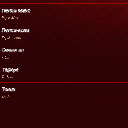
Пепси Макс
Pepsi Max
Пепси-кола
Pepsi – cola
Севен ап
7 Up
Тархун
Tarhun
Тоник
Tonic