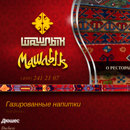
О РЕСТОРА
241 21 07
(499)
Газированные напитки
Soft Drinks
Дюшес
Duchess