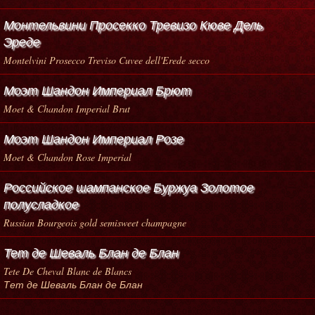
Монтельвини Просекко Тревизо Кюве Дель
Эреде
Montelvini Prosecco Treviso Cuvee dell'Erede secco
Моэт Шандон Империал Брют
Moet & Chandon Imperial Brut
Моэт Шандон Империал Розе
Moet & Chandon Rose Imperial
Российское шампанское Буржуа Золотое
полусладкое
Russian Bourgeois gold semisweet champagne
Тет де Шеваль Блан де Блан
Tete De Cheval Blanc de Blancs
Тет де Шеваль Блан де Блан