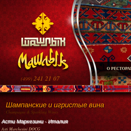
О РЕСТОРА
241 21 07
(499)
Шампанские и игристые вина
Champagne & Sparkling Wines
Асти Маркезини - Италия
Asti Marchesini DOCG