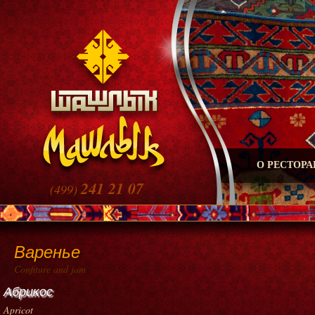
О РЕСТОРА
241 21 07
(499)
Варенье
Confiture and jam
Абрикос
Apricot