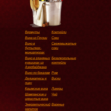
Вермуты
Коктейли
Вина из Грузии
Соки
Вино в
Свежевыжатые
бутылках-
соки
миниатюрах
Вино в глиняных
Безалкогольные
кувшинах из
коктейли
Азербайджана
Вино по бокалам
Ром
Деликатесы к
Виски
пиву
Крымские вина
Ликеры
Шампанские и
Чай
игристые вина
Энергетический
Варенье
напиток