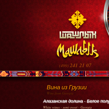
241 21 07
(499)
Вина из Грузии
Wine from Georgia
Алазанская долина - Белое пол
White wines - semi-sweet - Georgia