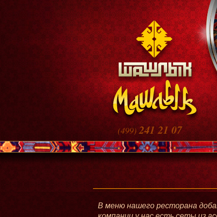
241 21 07
(499)
_____________________
В меню нашего ресторана добав
компании у нас есть сеты из а