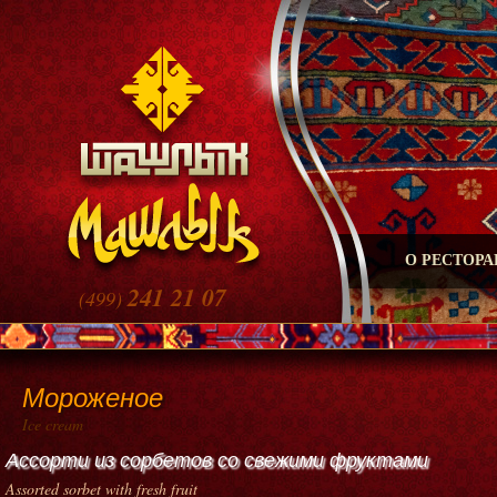
О РЕСТОРА
241 21 07
(499)
Мороженое
Ice cream
Ассорти из сорбетов со свежими фруктами
Assorted sorbet with fresh fruit