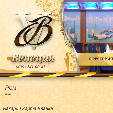
О РЕСТОРАН
(499)
241 00 47
Ром
Rum
Бакарди Карта Бланка